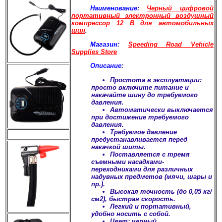
Наименование
:
Черный цифровой
портативный электронный воздушный
компрессор 12 В для автомобильных
шин
.
Магазин
:
Speeding Road Vehicle
Supplies Store
Описание
:
Простота в эксплуатации:
просто включите питание и
накачайте шину до требуемого
давления.
Автоматически выключается
при достижение требуемого
давления.
Требуемое давление
предустанавливается перед
накачкой шиты.
Поставляется с тремя
съемными насадками-
переходниками для различных
надувных предметов (мячи, шары и
пр.).
Высокая точность (до 0,05 кг/
см2), быстрая скорость.
Легкий и портативный,
удобно носить с собой.
Цвет: черный.