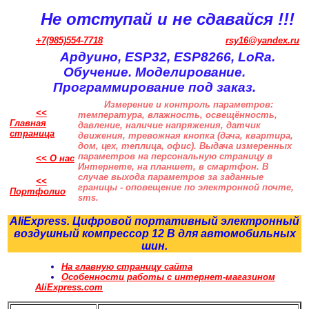
Не отступай и не сдавайся !!!
+7(985)554-7718
rsy16@yandex.ru
Ардуино, ESP32, ESP8266, LoRa.
Обучение. Моделирование.
Программирование под заказ.
Измерение и контроль параметров:
<<
температура, влажность, освещённость,
Главная
давление, наличие напряжения, датчик
страница
движения, тревожная кнопка (дача, квартира,
дом, цех, теплица, офис). Выдача измеренных
параметров на персональную страницу в
<< О нас
Интернете, на планшет, в смартфон. В
случае выхода параметров за заданные
<<
границы - оповещение по электронной почте,
Портфолио
sms.
AliExpress. Цифровой портативный электронный
воздушный компрессор 12 В для автомобильных
шин.
На главную страницу сайта
Особенности работы с интернет-магазином
AliExpress.com