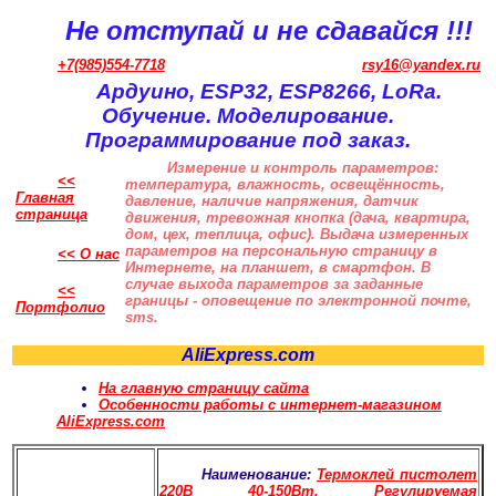
Не отступай и не сдавайся !!!
+7(985)554-7718
rsy16@yandex.ru
Ардуино, ESP32, ESP8266, LoRa.
Обучение. Моделирование.
Программирование под заказ.
Измерение и контроль параметров:
<<
температура, влажность, освещённость,
Главная
давление, наличие напряжения, датчик
страница
движения, тревожная кнопка (дача, квартира,
дом, цех, теплица, офис). Выдача измеренных
параметров на персональную страницу в
<< О нас
Интернете, на планшет, в смартфон. В
случае выхода параметров за заданные
<<
границы - оповещение по электронной почте,
Портфолио
sms.
AliExpress.com
На главную страницу сайта
Особенности работы с интернет-магазином
AliExpress.com
Наименование:
Термоклей пистолет
220В 40-150Вт. Регулируемая