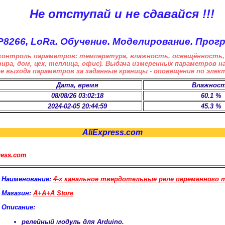
Не отступай и не сдавайся !!!
P8266, LoRa. Обучение. Моделирование. Прог
контроль параметров: температура, влажность, освещённость, 
ртира, дом, цех, теплица, офис). Выдача измеренных параметров 
е выхода параметров за заданные границы - оповещение по элек
Дата, время
Влажнос
08/08/26 03:02:18
60.1 %
2024-02-05 20:44:59
45.3 %
AliExpress.com
ess.com
Наименование
:
4-х канальное твердотельные реле переменного то
Магазин
:
A+A+A Store
Описание
:
релейный модуль для Arduino.