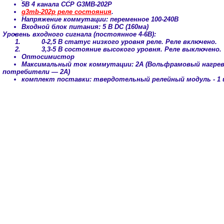
5В 4 канала ССР G3MB-202P
g3mb-202p реле состояния
.
Напряжение коммутации: переменное 100-240В
Входной блок питания: 5 В DC (160ма)
Уровень входного сигнала (постоянное 4-6В):
0-2,5 В статус низкого уровня реле. Реле включено.
3,3-5 В состояние высокого уровня. Реле выключено.
Оптосимистор
Максимальный ток коммутации: 2А (Вольфрамовый нагрева
потребители — 2А)
комплект поставки: твердотельный релейный модуль - 1