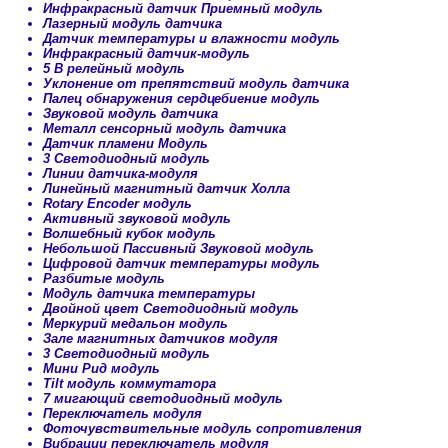
Инфракрасный датчик Приемный модуль
Лазерный модуль датчика
Датчик температуры и влажности модуль
Инфракрасный датчик-модуль
5 В релейный модуль
Уклонение от препятствий модуль датчика
Палец обнаружения сердцебиение модуль
Звуковой модуль датчика
Металл сенсорный модуль датчика
Датчик пламени Модуль
3 Светодиодный модуль
Линии датчика-модуля
Линейный магнитный датчик Холла
Rotary Encoder модуль
Активный звуковой модуль
Волшебный кубок модуль
Небольшой Пассивный Звуковой модуль
Цифровой датчик температуры модуль
Разбитые модуль
Модуль датчика температуры
Двойной цвет Светодиодный модуль
Меркурий медальон модуль
Зале магнитных датчиков модуля
3 Светодиодный модуль
Мини Рид модуль
Tilt модуль коммутатора
7 мигающий светодиодный модуль
Переключатель модуля
Фоточувствительные модуль сопротивления
Вибрации переключатель модуля