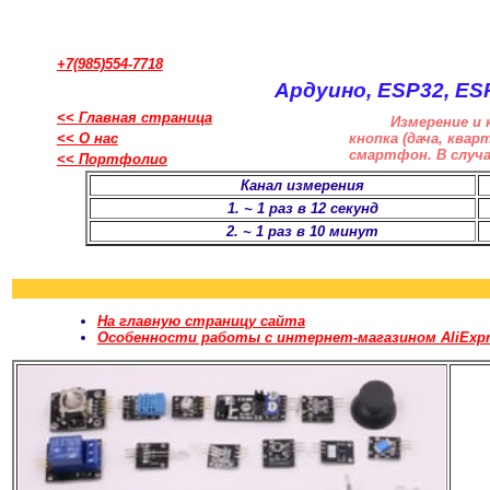
+7(985)554-7718
Ардуино, ESP32, ES
<< Главная страница
Измерение и 
<< О нас
кнопка (дача, ква
смартфон. В случа
<< Портфолио
Канал измерения
1. ~ 1 раз в 12 секунд
2. ~ 1 раз в 10 минут
На главную страницу сайта
Особенности работы с интернет-магазином AliExpr