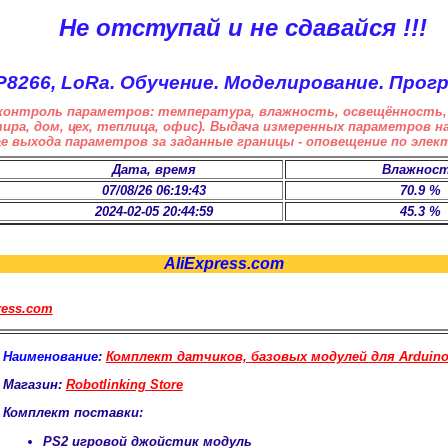
Не отступай и не сдавайся !!!
P8266, LoRa. Обучение. Моделирование. Прог
контроль параметров: температура, влажность, освещённость, 
ртира, дом, цех, теплица, офис). Выдача измеренных параметров 
е выхода параметров за заданные границы - оповещение по элек
Дата, время
Влажнос
07/08/26 06:19:43
70.9 %
2024-02-05 20:44:59
45.3 %
AliExpress.com
ess.com
Наименование
:
Комплект датчиков, базовых модулей для Arduino.
Магазин:
Robotlinking Store
Комплект поставки:
PS2 игровой джойстик модуль