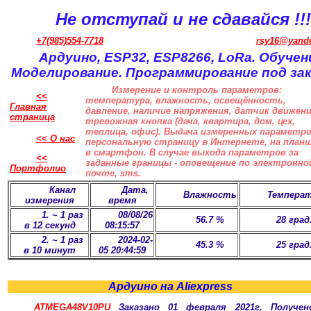
Не отступай и не сдавайся !!!
+7(985)554-7718
rsy16@yande
Ардуино, ESP32, ESP8266, LoRa. Обучен
Моделирование. Программирование под зак
Измерение и контроль параметров:
<<
температура, влажность, освещённость,
Главная
давление, наличие напряжения, датчик движени
страница
тревожная кнопка (дача, квартира, дом, цех,
теплица, офис). Выдача измеренных параметро
<< О нас
персональную страницу в Интернете, на план
в смартфон. В случае выхода параметров за
<<
заданные границы - оповещение по электронно
Портфолио
почте, sms.
Канал
Дата,
Влажность
Темпера
измерения
время
1. ~ 1 раз
08/08/26
56.7 %
28 град
в 12 секунд
08:15:57
2. ~ 1 раз
2024-02-
45.3 %
25 град
в 10 минут
05 20:44:59
Ардуино на Aliexpress
ATMEGA48V10PU
Заказано 01 февраля 2021г. Получен