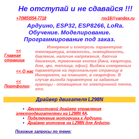
Не отступай и не сдавайся !!!
+7(985)554-7718
rsy16@yandex.ru
Ардуино, ESP32, ESP8266, LoRa.
Обучение. Моделирование.
Программирование под заказ.
Измерение и контроль параметров:
<<
температура, влажность, освещённость,
Главная
давление, наличие напряжения, датчик
страница
движения, тревожная кнопка (дача, квартира,
дом, цех, теплица, офис). Выдача измеренных
параметров на персональную страницу в
<< О нас
Интернете, на планшет, в смартфон. В
случае выхода параметров за заданные
<<
границы - оповещение по электронной почте,
Портфолио
sms.
Драйвер двигателя L298N
Двухмостовой драйвер управления
электродвигателями на L298N 4А
.
Подключение моторчика к Ардуино
.
Драйвер моторов на L298N для Arduino
.
Похожие запросы по теме: